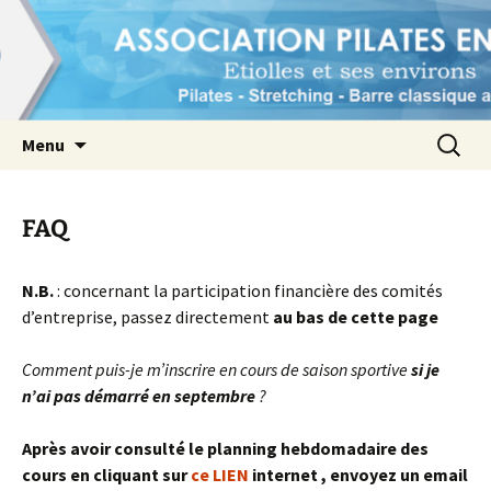
1er pôle Pilates à Etiolles et ses environs
Association Pilates en Seine
Aller
Recherc
Menu
au
contenu
FAQ
N.B.
: concernant la participation financière des comités
d’entreprise, passez directement
au bas de cette page
Comment puis-je m’inscrire en cours de saison sportive
si je
n’ai pas démarré en septembre
?
Après avoir consulté le planning hebdomadaire des
cours
en cliquant sur
ce LIEN
internet ,
envoyez un email