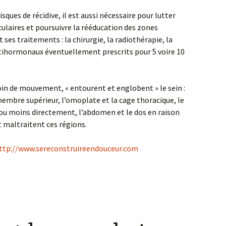
risques de récidive, il est aussi nécessaire pour lutter
iculaires et poursuivre la rééducation des zones
 ses traitements : la chirurgie, la radiothérapie, la
tihormonaux éventuellement prescrits pour 5 voire 10
in de mouvement, « entourent et englobent » le sein :
membre supérieur, l’omoplate et la cage thoracique, le
s ou moins directement, l’abdomen et le dos en raison
t maltraitent ces régions.
ttp://www.sereconstruireendouceur.com