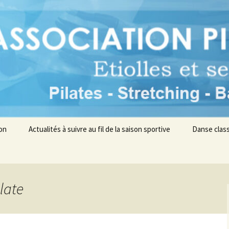
s environs
n Pilates en Sei
ion
Actualités à suivre au fil de la saison sportive
Danse class
ilate