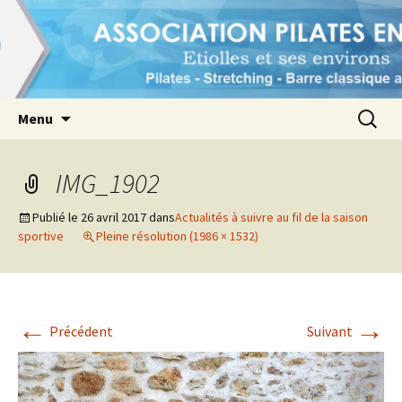
1er pôle Pilates à Etiolles et ses environs
Association Pilates en Seine
Aller
Recherc
Menu
au
contenu
IMG_1902
Publié le
26 avril 2017
dans
Actualités à suivre au fil de la saison
sportive
Pleine résolution (1986 × 1532)
←
→
Précédent
Suivant