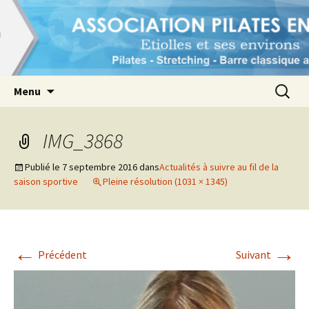
1er pôle Pilates à Etiolles et ses environs
Association Pilates en Seine
Aller
Recherc
Menu
au
contenu
IMG_3868
Publié le
7 septembre 2016
dans
Actualités à suivre au fil de la
saison sportive
Pleine résolution (1031 × 1345)
←
→
Précédent
Suivant