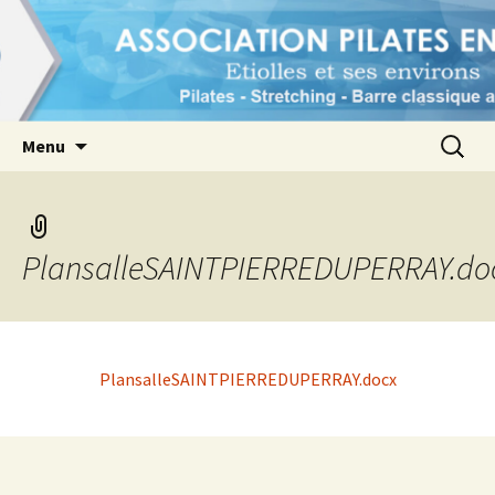
1er pôle Pilates à Etiolles et ses environs
Association Pilates en Seine
Aller
Recherc
Menu
au
contenu
PlansalleSAINTPIERREDUPERRAY.do
PlansalleSAINTPIERREDUPERRAY.docx